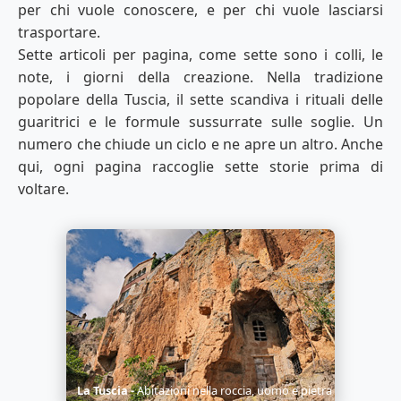
per chi vuole conoscere, e per chi vuole lasciarsi
trasportare.
Sette articoli per pagina, come sette sono i colli, le
note, i giorni della creazione. Nella tradizione
popolare della Tuscia, il sette scandiva i rituali delle
guaritrici e le formule sussurrate sulle soglie. Un
numero che chiude un ciclo e ne apre un altro. Anche
qui, ogni pagina raccoglie sette storie prima di
voltare.
nni di storia
La Tuscia
Abitazioni nella roccia, uomo e pietra
Nocciolet