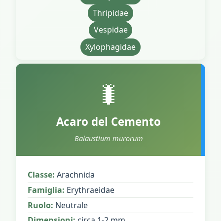
Thripidae
Vespidae
Xylophagidae
🐛
Acaro del Cemento
Balaustium murorum
Classe:
Arachnida
Famiglia:
Erythraeidae
Ruolo:
Neutrale
Dimensioni:
circa 1-2 mm