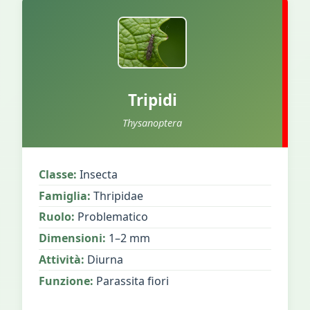
Tripidi
Thysanoptera
Classe:
Insecta
Famiglia:
Thripidae
Ruolo:
Problematico
Dimensioni:
1–2 mm
Attività:
Diurna
Funzione:
Parassita fiori