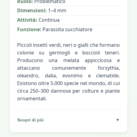
Ruolo:
Problematico
Dimensioni:
1–4 mm
Attività:
Continua
Funzione:
Parassita succhiatore
Piccoli insetti verdi, neri o gialli che formano
colonie su germogli e boccioli teneri.
Producono una melata appiccicosa e
attaccano comunemente forsythia,
oleandro, dalia, evonimo e clematide.
Esistono oltre 5.000 specie nel mondo, di cui
circa 250–300 dannose per colture e piante
ornamentali.
Scopri di più
▼