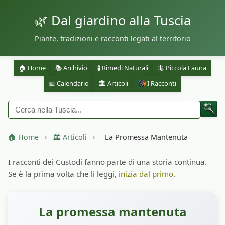
🌿 Dal giardino alla Tuscia
Piante, tradizioni e racconti legati al territorio
🏠 Home
📚 Archivio
🧪 Rimedi Naturali
🦎 Piccola Fauna
📅 Calendario
🏛️ Articoli
I Racconti
🏠 Home
›
🏛️ Articoli
›
La Promessa Mantenuta
I racconti dei Custodi fanno parte di una storia continua.
Se è la prima volta che li leggi,
inizia dal primo
.
La promessa mantenuta