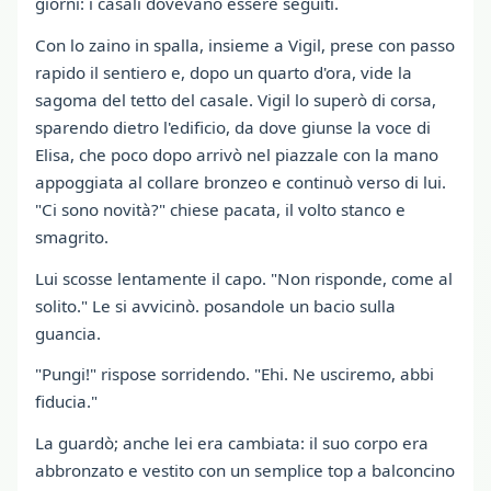
giorni: i casali dovevano essere seguiti.
Con lo zaino in spalla, insieme a Vigil, prese con passo
rapido il sentiero e, dopo un quarto d'ora, vide la
sagoma del tetto del casale. Vigil lo superò di corsa,
sparendo dietro l'edificio, da dove giunse la voce di
Elisa, che poco dopo arrivò nel piazzale con la mano
appoggiata al collare bronzeo e continuò verso di lui.
"Ci sono novità?" chiese pacata, il volto stanco e
smagrito.
Lui scosse lentamente il capo. "Non risponde, come al
solito." Le si avvicinò. posandole un bacio sulla
guancia.
"Pungi!" rispose sorridendo. "Ehi. Ne usciremo, abbi
fiducia."
La guardò; anche lei era cambiata: il suo corpo era
abbronzato e vestito con un semplice top a balconcino