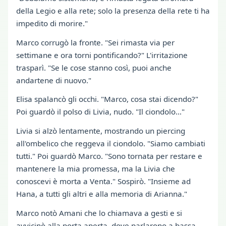
della Legio e alla rete; solo la presenza della rete ti ha
impedito di morire."
Marco corrugò la fronte. "Sei rimasta via per
settimane e ora torni pontificando?" L'irritazione
trasparì. "Se le cose stanno così, puoi anche
andartene di nuovo."
Elisa spalancò gli occhi. "Marco, cosa stai dicendo?"
Poi guardò il polso di Livia, nudo. "Il ciondolo…"
Livia si alzò lentamente, mostrando un piercing
all'ombelico che reggeva il ciondolo. "Siamo cambiati
tutti." Poi guardò Marco. "Sono tornata per restare e
mantenere la mia promessa, ma la Livia che
conoscevi è morta a Venta." Sospirò. "Insieme ad
Hana, a tutti gli altri e alla memoria di Arianna."
Marco notò Amani che lo chiamava a gesti e si
avvicinò alla porta aperta, dove parlarono a bassa