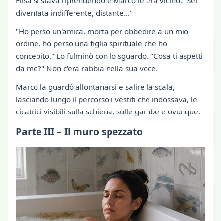
Elisa si stava riprendendo e Marco le era vicino. "Sei
diventata indifferente, distante…"
"Ho perso un'amica, morta per obbedire a un mio
ordine, ho perso una figlia spirituale che ho
concepito." Lo fulminò con lo sguardo. "Cosa ti aspetti
da me?" Non c'era rabbia nella sua voce.
Marco la guardò allontanarsi e salire la scala,
lasciando lungo il percorso i vestiti che indossava, le
cicatrici visibili sulla schiena, sulle gambe e ovunque.
Parte III – Il muro spezzato