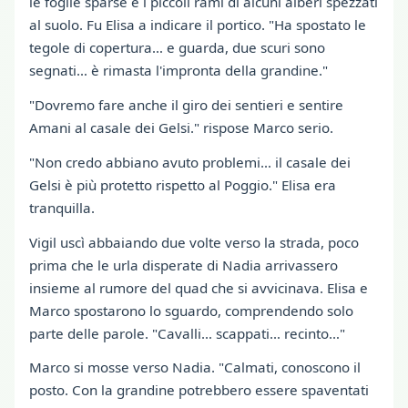
le foglie sparse e i piccoli rami di alcuni alberi spezzati
al suolo. Fu Elisa a indicare il portico. "Ha spostato le
tegole di copertura… e guarda, due scuri sono
segnati… è rimasta l'impronta della grandine."
"Dovremo fare anche il giro dei sentieri e sentire
Amani al casale dei Gelsi." rispose Marco serio.
"Non credo abbiano avuto problemi… il casale dei
Gelsi è più protetto rispetto al Poggio." Elisa era
tranquilla.
Vigil uscì abbaiando due volte verso la strada, poco
prima che le urla disperate di Nadia arrivassero
insieme al rumore del quad che si avvicinava. Elisa e
Marco spostarono lo sguardo, comprendendo solo
parte delle parole. "Cavalli… scappati… recinto…"
Marco si mosse verso Nadia. "Calmati, conoscono il
posto. Con la grandine potrebbero essere spaventati