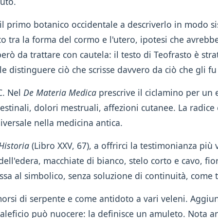
muto.
 è il primo botanico occidentale a descriverlo in modo s
tra la forma del cormo e l'utero, ipotesi che avrebbe 
rò da trattare con cautela: il testo di Teofrasto è strat
le distinguere ciò che scrisse davvero da ciò che gli f
.C. Nel
De Materia Medica
prescrive il ciclamino per un 
ntestinali, dolori mestruali, affezioni cutanee. La radi
versale nella medicina antica.
Historia
(Libro XXV, 67), a offrirci la testimonianza più 
dell'edera, macchiate di bianco, stelo corto e cavo, fi
a al simbolico, senza soluzione di continuità, come 
 morsi di serpente e come antidoto a vari veleni. Aggi
leficio può nuocere: la definisce un amuleto. Nota a