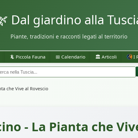
🌿 Dal giardino alla Tusci
Piante, tradizioni e racconti legati al territorio
🦎 Piccola Fauna
📅 Calendario
🏛️ Articoli
I 
nta che Vive al Rovescio
cino - La Pianta che Viv