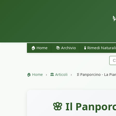
🏠 Home
📚 Archivio
🧪 Rimedi Naturali
🏠 Home
›
🏛️ Articoli
›
Il Panporcino - La Pia
🌸 Il Panpor