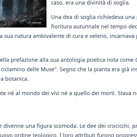
caso, era una divinità di soglia.
Una dea di soglia richiedeva una p
fioritura autunnale nel tempo dedic
la sua natura ambivalente di cura e veleno, incarnav
nella prefazione alla sua antologia poetica nota come
 ciclamino delle Muse". Segno che la pianta era già in
la botanica.
 né al mondo dei vivi né a quello dei morti. Stava nel
te divenne una figura scomoda. Le dee dei crocicchi, pr
uovo ordine teologico. I loro attributi furono progre