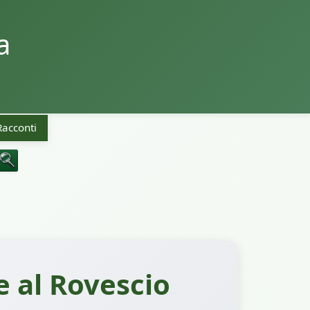
a
Racconti
e al Rovescio