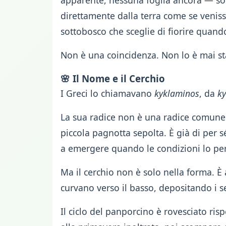
apparente, nessuna foglia ancora — so
direttamente dalla terra come se venis
sottobosco che sceglie di fiorire quando
Non è una coincidenza. Non lo è mai st
🌸 Il Nome e il Cerchio
I Greci lo chiamavano
kyklaminos
, da
ky
La sua radice non è una radice comune 
piccola pagnotta sepolta. È già di per s
a emergere quando le condizioni lo pe
Ma il cerchio non è solo nella forma. È 
curvano verso il basso, depositando i sem
Il ciclo del panporcino è rovesciato ris