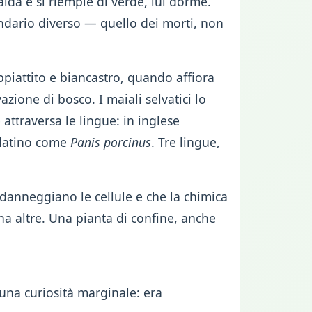
alda e si riempie di verde, lui dorme.
endario diverso — quello dei morti, non
piattito e biancastro, quando affiora
ione di bosco. I maiali selvatici lo
ttraversa le lingue: in inglese
n latino come
Panis porcinus
. Tre lingue,
danneggiano le cellule e che la chimica
a altre. Una pianta di confine, anche
 una curiosità marginale: era