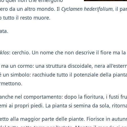
lo quei fiori che emergono
sero da un altro mondo. Il
Cyclamen hederifolium
, il p
 tutto il resto muore.
ata.
klos
: cerchio. Un nome che non descrive il fiore ma la
ma un cormo: una struttura discoidale, nera all'ester
é un simbolo: racchiude tutto il potenziale della pianta
rmettono.
anche nel comportamento: dopo la fioritura, i fusti frut
i ai propri piedi. La pianta si semina da sola, ritorna 
petto alla maggior parte delle piante. Fiorisce in autun