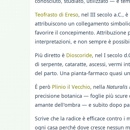
conosciuto, studiato, utilizzato — e te
Teofrasto di Ereso
, nel III secolo a.C.,
attribuiscono un collegamento simbolico 
favorire il concepimento. Attribuzione pe
interpretazioni, e non sempre è possibi
Più diretto è
Dioscoride
, nel I secolo d
di serpente, cataratte, ascessi, vermi i
del parto. Una pianta-farmaco quasi uni
È però
Plinio il Vecchio
, nella
Naturalis 
precisione botanica — foglie più scure 
amante dell'ombra — e subito dopo pass
Scrive che la radice è efficace contro i
ogni casa perché dove cresce nessun ma