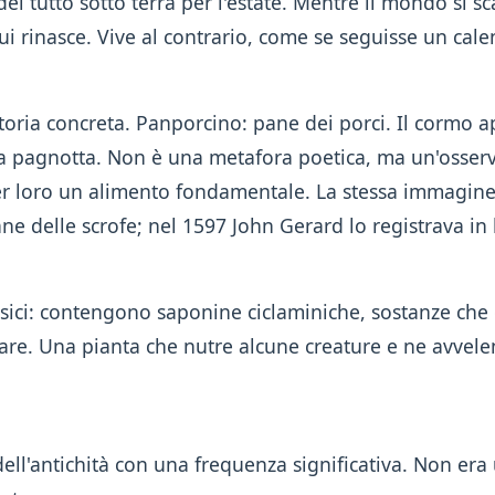
el tutto sotto terra per l'estate. Mentre il mondo si sc
lui rinasce. Vive al contrario, come se seguisse un cal
ria concreta. Panporcino: pane dei porci. Il cormo ap
a pagnotta. Non è una metafora poetica, ma un'osservaz
r loro un alimento fondamentale. La stessa immagine a
ane delle scrofe; nel 1597 John Gerard lo registrava i
ssici: contengono saponine ciclaminiche, sostanze che 
re. Una pianta che nutre alcune creature e ne avvelen
dell'antichità con una frequenza significativa. Non era