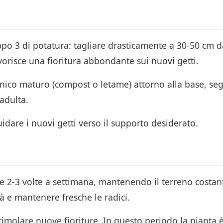
ppo 3 di potatura: tagliare drasticamente a 30-50 cm d
risce una fioritura abbondante sui nuovi getti.
anico maturo (compost o letame) attorno alla base, se
adulta.
guidare i nuovi getti verso il supporto desiderato.
2-3 volte a settimana, mantenendo il terreno cost
à e mantenere fresche le radici.
stimolare nuove fioriture. In questo periodo la piant