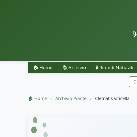
🏠 Home
📚 Archivio
🧪 Rimedi Naturali
🏠 Home
›
Archivio Piante
›
Clematis viticella