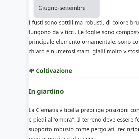
Giugno-settembre
I fusti sono sottili ma robusti, di colore b
fungono da viticci. Le foglie sono composte
principale elemento ornamentale, sono compo
chiaro e numerosi stami gialli molto vistosi
🌱 Coltivazione
In giardino
La Clematis viticella predilige posizioni c
e piedi all'ombra". Il terreno deve essere 
supporto robusto come pergolati, recinzioni
muri esposti a sud o ovest.