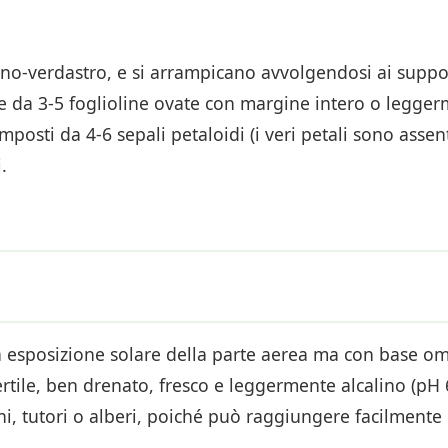
runo-verdastro, e si arrampicano avvolgendosi ai support
 da 3-5 foglioline ovate con margine intero o leggerme
sti da 4-6 sepali petaloidi (i veri petali sono assenti
.
on esposizione solare della parte aerea ma con base om
fertile, ben drenato, fresco e leggermente alcalino (pH
, tutori o alberi, poiché può raggiungere facilmente i