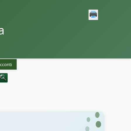
a
cconti