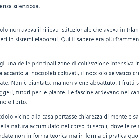
genza silenziosa.
cciolo non aveva il rilievo istituzionale che aveva in Irl
lberi in sistemi elaborati. Qui il sapere era più framme
gi una delle principali zone di coltivazione intensiva i
 accanto ai noccioleti coltivati, il nocciolo selvatico 
te. Non è piantato, ma non viene abbattuto. I frutti s
eggeri, tutori per le piante. Le fascine ardevano nei cam
no e l'orto.
iolo vicino alla casa portasse chiarezza di mente e sal
lla natura accumulato nel corso di secoli, dove le rela
ate non in forma teorica ma in forma di pratica quo