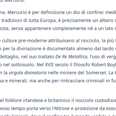
di Mercurio.
na. Mercurio è per definizione un dio di confine: media
lle tradizioni di tutta Europa, è precisamente un albero
ezza, senza appartenere completamente né a un lato né
le culture pre-moderne attribuivano al nocciolo, la più
o per la divinazione è documentato almeno dal tardo 
dettaglio, nel suo trattato
De Re Metallica
, l'uso di ver
o nel sottosuolo. Nel XVII secolo il filosofo Robert Boy
n la
virgula divinatoria
nelle miniere del Somerset. La 
 e minerali, ma anche per rintracciare criminali in fu
el folklore irlandese e britannico il nocciolo custodis
tesso tempo porta verso l'Altrove e protezione da esso