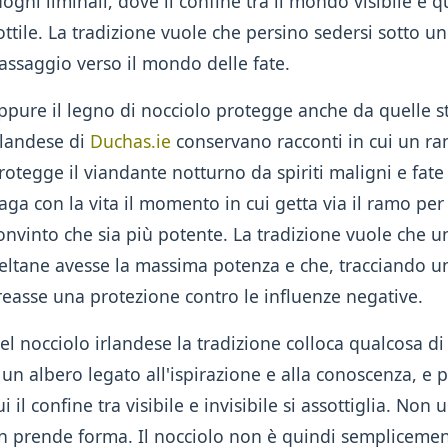
uoghi liminali, dove il confine tra il mondo visibile e q
ottile. La tradizione vuole che persino sedersi sotto un
assaggio verso il mondo delle fate.
ppure il legno di nocciolo protegge anche da quelle ste
rlandese di
Duchas.ie
conservano racconti in cui un ra
rotegge il viandante notturno da spiriti maligni e fate 
aga con la vita il momento in cui getta via il ramo pe
onvinto che sia più potente. La tradizione vuole che un
eltane avesse la massima potenza e che, tracciando un 
reasse una protezione contro le influenze negative.
el nocciolo irlandese la tradizione colloca qualcosa d
 un albero legato all'ispirazione e alla conoscenza, e 
ui il confine tra visibile e invisibile si assottiglia. N
n prende forma. Il nocciolo non è quindi semplicemen