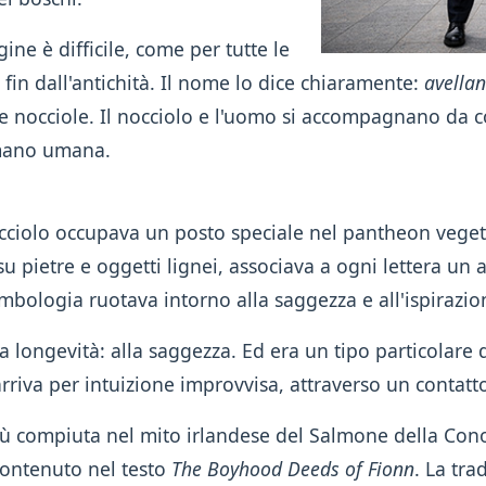
gine è difficile, come per tutte le
 fin dall'antichità. Il nome lo dice chiaramente:
avella
sue nocciole. Il nocciolo e l'uomo si accompagnano da c
a mano umana.
 nocciolo occupava un posto speciale nel pantheon veget
su pietre e oggetti lignei, associava a ogni lettera un
simbologia ruotava intorno alla saggezza e all'ispirazio
la longevità: alla saggezza. Ed era un tipo particolare
rriva per intuizione improvvisa, attraverso un contatt
iù compiuta nel mito irlandese del Salmone della Con
contenuto nel testo
The Boyhood Deeds of Fionn
. La tra