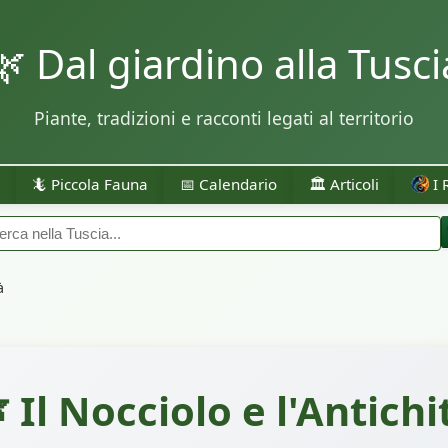
🌿 Dal giardino alla Tusci
Piante, tradizioni e racconti legati al territorio
🦎 Piccola Fauna
📅 Calendario
🏛️ Articoli
I 
à
 Il Nocciolo e l'Antichi