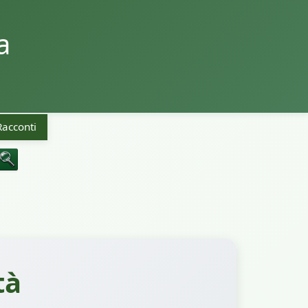
a
Racconti
tà