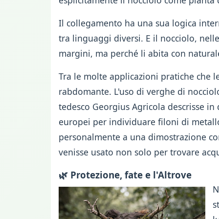
esplicitamente il nocciolo come pianta 
Il collegamento ha una sua logica inter
tra linguaggi diversi. E il nocciolo, ne
margini, ma perché li abita con natural
Tra le molte applicazioni pratiche che 
rabdomante. L'uso di verghe di nocciol
tedesco Georgius Agricola descrisse in 
europei per individuare filoni di metall
personalmente a una dimostrazione co
venisse usato non solo per trovare acqua
🌿 Protezione, fate e l'Altrove
N
s