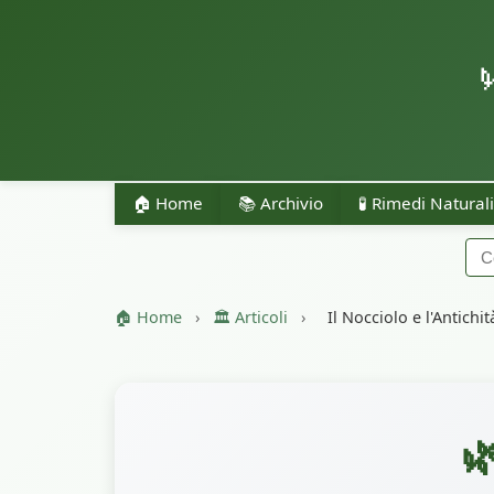
🏠 Home
📚 Archivio
🧪 Rimedi Naturali
🏠 Home
›
🏛️ Articoli
›
Il Nocciolo e l'Antichit
