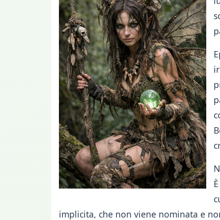
l
s
p
E
i
p
p
c
B
c
N
È
c
implicita, che non viene nominata e no