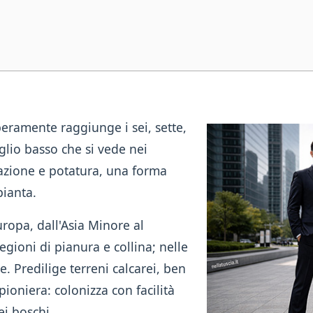
iberamente raggiunge i sei, sette,
glio basso che si vede nei
duazione e potatura, una forma
pianta.
uropa, dall'Asia Minore al
 regioni di pianura e collina; nelle
. Predilige terreni calcarei, ben
 pioniera: colonizza con facilità
ei boschi.